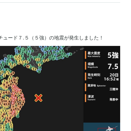
チュード７.５（５強）の地震が発生しました！