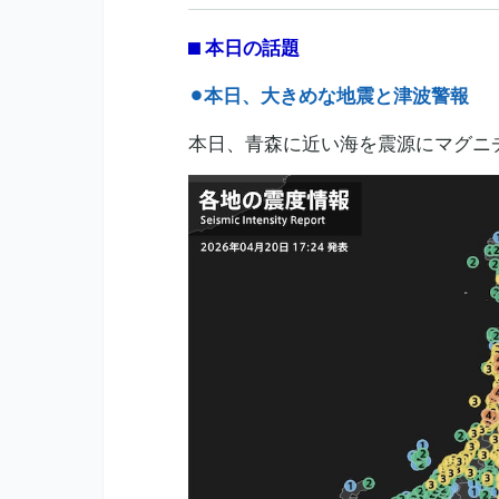
⬛︎ 本日の話題
⚫︎本日、大きめな地震と津波警報
本日、青森に近い海を震源にマグニ